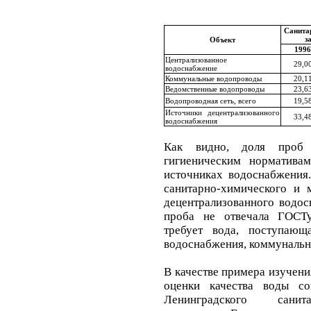
Санита
з
Объект
1996
Централизованное
29,0
водоснабжение
Коммунальные водопроводы
20,1
Ведомственные водопроводы
23,6
Водопроводная сеть, всего
19,5
Источники децентрализованного
33,4
водоснабжения
Как видно, доля проб 
гигиеническим норматива
источниках водоснабжения
санитарно-химического и 
децентрализованного водос
проба не отвечала ГОСТу
требует вода, поступающ
водоснабжения, коммунальн
В качестве примера изучени
оценки качества воды со
Ленинградского санита