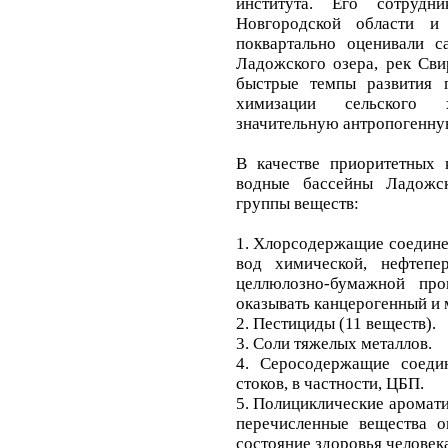
института. Его сотрудн
Новгородской области и
поквартально оценивали 
Ладожского озера, рек Сви
быстрые темпы развития 
химизации сельского х
значительную антропогенную
В качестве приоритетных 
водные бассейны Ладожс
группы веществ:
1. Хлорсодержащие соедине
вод химической, нефтепе
целлюлозно-бумажной пр
оказывать канцерогенный и
2. Пестициды (11 веществ).
3. Соли тяжелых металлов.
4. Серосодержащие соеди
стоков, в частности, ЦБП.
5. Полициклические аромати
перечисленные вещества о
состояние здоровья человек