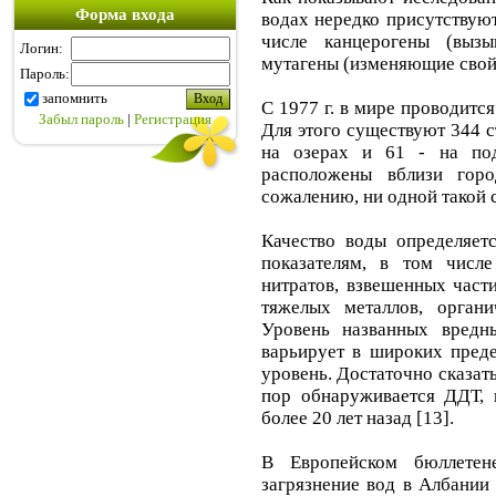
Форма входа
водах нередко присутствуют
числе канцерогены (выз
Логин:
мутагены (изменяющие свойс
Пароль:
запомнить
С 1977 г. в мире проводитс
Забыл пароль
|
Регистрация
Для этого существуют 344 ст
на озерах и 61 - на по
расположены вблизи гор
сожалению, ни одной такой с
Качество воды определяет
показателям, в том числ
нитратов, взвешенных части
тяжелых металлов, орган
Уровень названных вредн
варьирует в широких пред
уровень. Достаточно сказать
пор обнаруживается ДДТ, 
более 20 лет назад [13].
В Европейском бюллетен
загрязнение вод в Албании 