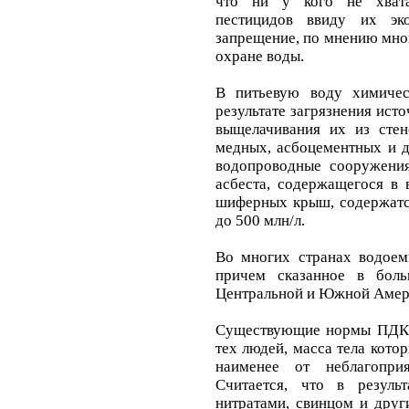
что ни у кого не хвата
пестицидов ввиду их эк
запрещение, по мнению мног
охране воды.
В питьевую воду химичес
результате загрязнения ист
выщелачивания их из стен
медных, асбоцементных и д
водопроводные сооружени
асбеста, содержащегося в 
шиферных крыш, содержатся
до 500 млн/л.
Во многих странах водоем
причем сказанное в бол
Центральной и Южной Амер
Существующие нормы ПДК р
тех людей, масса тела котор
наименее от неблагопри
Считается, что в резуль
нитратами, свинцом и друг