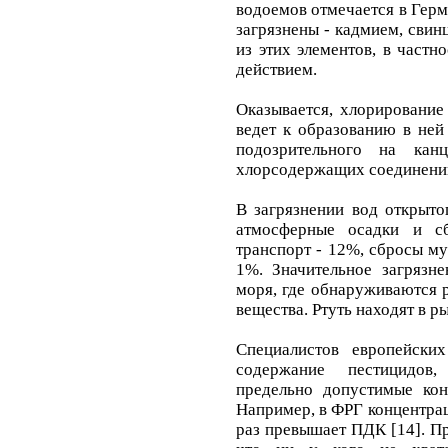
водоемов отмечается в Гер
загрязнены - кадмием, свин
из этих элементов, в част
действием.
Оказывается, хлорировани
ведет к образованию в ней
подозрительного на кан
хлорсодержащих соединений
В загрязнении вод открыто
атмосферные осадки и с
транспорт - 12%, сбросы м
1%. Значительное загрязне
моря, где обнаруживаются 
вещества. Ртуть находят в ры
Специалистов европейски
содержание пестицидов
предельно допустимые кон
Например, в ФРГ концентрац
раз превышает ПДК [14]. Пр