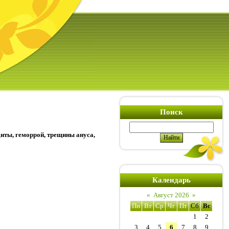
Поиск
диты, геморрой, трещины ануса,
Календарь
«
Август 2026
»
Пн
Вт
Ср
Чт
Пт
Сб
Вс
1
2
3
4
5
6
7
8
9