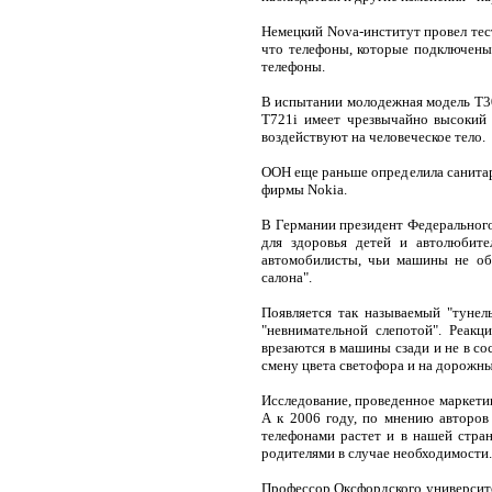
Немецкий Nova-институт провел тес
что телефоны, которые подключены
телефоны.
В испытании молодежная модель T300
T721i имеет чрезвычайно высокий 
воздействуют на человеческое тело.
ООН еще раньше определила санитарн
фирмы Nokia.
В Германии президент Федерального
для здоровья детей и автолюбите
автомобилисты, чьи машины не об
салона".
Появляется так называемый "тунел
"невнимательной слепотой". Реак
врезаются в машины сзади и не в со
смену цвета светофора и на дорожны
Исследование, проведенное маркетин
А к 2006 году, по мнению авторов
телефонами растет и в нашей стран
родителями в случае необходимости.
Профессор Оксфордского университе