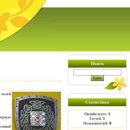
Поиск
 полей
Статистика
Онлайн всего:
1
первую
Гостей:
1
Пользователей:
0
осимый