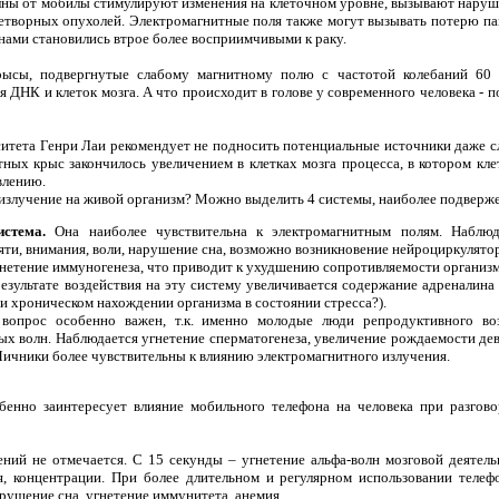
олны от мобилы стимулируют изменения на клеточном уровне, вызывают наруш
нетворных опухолей. Электромагнитные поля также могут вызывать потерю п
ами становились втрое более восприимчивыми к раку.
рысы, подвергнутые слабому магнитному полю с частотой колебаний 60 
 ДНК и клеток мозга. А что происходит в голове у современного человека - 
тета Генри Лаи рекомендует не подносить потенциальные источники даже с
тных крыс закончилось увеличением в клетках мозга процесса, в котором кл
влению.
е излучение на живой организм? Можно выделить 4 системы, наиболее подвер
стема.
Она наиболее чувствительна к электромагнитным полям. Наблю
яти, внимания, воли, нарушение сна, возможно возникновение нейроциркулято
нетение иммуногенеза, что приводит к ухудшению сопротивляемости организм
езультате воздействия на эту систему увеличивается содержание адреналина
и хроническом нахождении организма в состоянии стресса?).
опрос особенно важен, т.к. именно молодые люди репродуктивного воз
ых волн. Наблюдается угнетение сперматогенеза, увеличение рождаемости д
 Яичники более чувствительны к влиянию электромагнитного излучения.
енно заинтересует влияние мобильного телефона на человека при разгов
ний не отмечается. С 15 секунды – угнетение альфа-волн мозговой деятель
я, концентрации. При более длительном и регулярном использовании телефо
арушение сна, угнетение иммунитета, анемия.