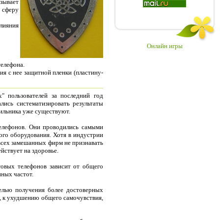
зывает
 сферу
лияния
Онлайн игры
телефона.
ия с нее защитной пленки (пластину-
" пользователей за последний год
лись систематизировать результаты
бильника уже существуют.
телефонов. Они проводились самыми
ого оборудования. Хотя в индустрии
 всех замешанных фирм не признавать
йствует на здоровье.
товых телефонов зависит от общего
нных частот.
целью получения более достоверных
е, к ухудшению общего самочувствия,