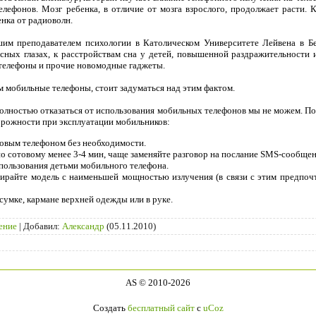
лефонов. Мозг ребенка, в отличие от мозга взрослого, продолжает расти. 
нка от радиоволн.
шим преподавателем психологии в Католическом Университете Лейвена в Бе
расных глазах, к расстройствам сна у детей, повышенной раздражительности
 телефоны и прочие новомодные гаджеты.
 мобильные телефоны, стоит задуматься над этим фактом.
Полностью отказаться от использования мобильных телефонов мы не можем. П
рожности при эксплуатации мобильников:
товым телефоном без необходимости.
по сотовому менее 3-4 мин, чаще заменяйте разговор на послание SMS-сообщен
пользования детьми мобильного телефона.
ирайте модель с наименьшей мощностью излучения (в связи с этим предпоч
сумке, кармане верхней одежды или в руке.
ение
|
Добавил
:
Александр
(05.11.2010)
AS © 2010-2026
Создать
бесплатный сайт
с
uCoz