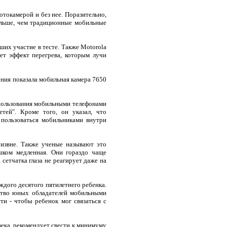
токамерой и без нее. Поразительно,
ольше, чем традиционные мобильные
ших участие в тесте. Также Motorola
ет эффект перегрева, которым лучи
ения показала мобильная камера 7650
 пользования мобильными телефонами
тей". Кроме того, он указал, что
пользоваться мобильниками внутри
 извне. Также ученые называют это
шком медленная. Они гораздо чаще
сетчатка глаза не реагирует даже на
ждого десятого пятилетнего ребенка.
ество юных обладателей мобильными
ти - чтобы ребенок мог связаться с
ека, рекомендует свести к минимуму