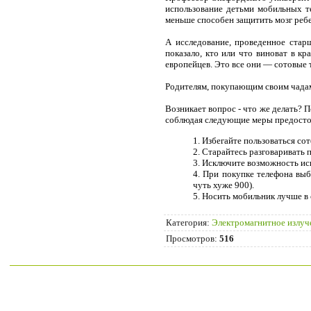
использование детьми мобильных те
меньше способен защитить мозг ребе
А исследование, проведенное стар
показало, кто или что виноват в к
европейцев. Это все они — сотовые
Родителям, покупающим своим чадам
Возникает вопрос - что же делать? 
соблюдая следующие меры предосто
Избегайте пользоваться со
Старайтесь разговаривать 
Исключите возможность ис
При покупке телефона выб
чуть хуже 900).
Носить мобильник лучше в 
Категория
:
Электромагнитное излуч
Просмотров
:
516