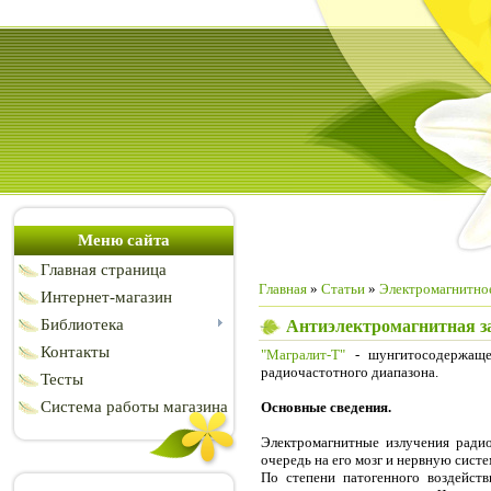
Меню сайта
Главная страница
Главная
»
Статьи
»
Электромагнитно
Интернет-магазин
Библиотека
Антиэлектромагнитная з
Контакты
"Магралит-Т"
- шунгитосодержащее
радиочастотного диапазона.
Тесты
Система работы магазина
Основные сведения.
Электромагнитные излучения радио
очередь на его мозг и нервную систе
По степени патогенного воздейст