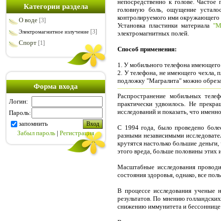
непосредственно к голове. Частое
Категории раздела
головную боль, ощущение устало
контролируемого ими окружающего п
О воде
[3]
Установка пластинки материала
"М
[3]
Электромагнитное излучение
электромагнитных полей.
Спорт
[1]
Способ применения:
1. У мобильного телефона имеющего
2. У телефона, не имеющего чехла, 
подложку "Магралита" можно обреза
Форма входа
Распространение мобильных телеф
Логин:
практически удвоилось. Не прекра
исследований и показать, что именн
Пароль:
запомнить
С 1994 года, было проведено боле
Забыл пароль
|
Регистрация
разными независимыми исследовател
крутятся настолько большие деньги,
этого вреда, больше половины этих 
Масштабные исследования проводил
состояния здоровья, однако, все по
В процессе исследования ученые н
результатов. По мнению голландских
снижению иммунитета и бессоннице