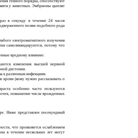
ения генного порядка, способствуют
амяти у животных. Эмбрионы цыплят
раз в секунду в течение 24 часов
подверженного полям подобного рода
лабого электромагнитного излучения
етки самоликвидируются, потому что
женные вредному влиянию:
даются изменения высшей нервной
рной дистонии.
а к различным инфекциям.
 в крови (кому нужно рассказывать о
раста особенно часто пользуются
евочек, повышение числа врожденных
оре. Ниже представлен посекундный
ности, что проявляется ослаблением
на в течение нескольких лет могут