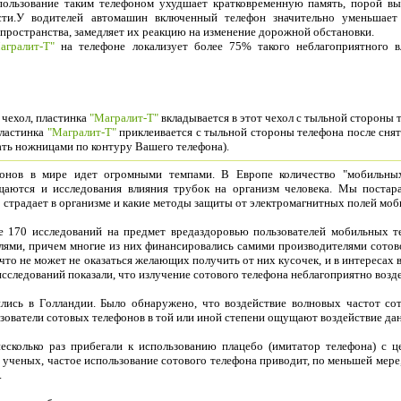
 пользование таким телефоном ухудшает кратковременную память, порой вы
сти.У водителей автомашин включенный телефон значительно уменьшает
ространства, замедляет их реакцию на изменение дорожной обстановки.
агралит-Т"
на телефоне локализует более 75% такого неблагоприятного в
 чехол, пластинка
"Магралит-Т"
вкладывается в этот чехол с тыльной стороны 
пластинка
"Магралит-Т"
приклеивается с тыльной стороны телефона после снят
ть ножницами по контуру Вашего телефона).
онов в мире идет огромными темпами. В Европе количество "мобильных
щаются и исследования влияния трубок на организм человека. Мы постара
о страдает в организме и какие методы защиты от электромагнитных полей мо
е 170 исследований на предмет вредаздоровью пользователей мобильных 
ями, причем многие из них финансировались самими производителями сотов
 что не может не оказаться желающих получить от них кусочек, и в интересах
исследований показали, что излучение сотового телефона неблагоприятно возде
ись в Голландии. Было обнаружено, что воздействие волновых частот со
льзователи сотовых телефонов в той или иной степени ощущают воздействие да
есколько раз прибегали к использованию плацебо (имитатор телефона) с 
 ученых, частое использование сотового телефона приводит, по меньшей мер
.