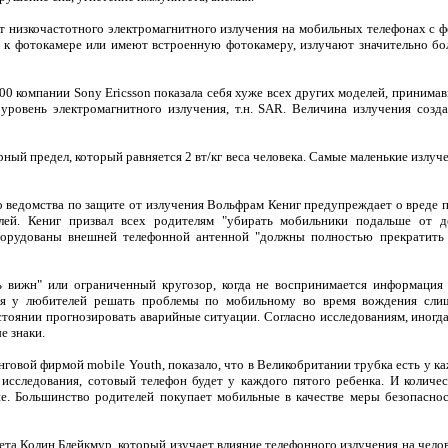
т низкочастотного электромагнитного излучения на мобильных телефонах с фо
 к фотокамере или имеют встроенную фотокамеру, излучают значительно б
 компании Sony Ericsson показала себя хуже всех других моделей, принимав
уровень электромагнитного излучения, т.н. SAR. Величина излучения созда
ый предел, который равняется 2 вт/кг веса человека. Самые маленькие излуч
 ведомства по защите от излучения Вольфрам Кениг предупреждает о вреде
лей. Кениг призвал всех родителям "убирать мобильники подальше от де
орудованы внешней телефонной антенной "должны полностью прекратить 
ь вижн" или ограниченный кругозор, когда не воспринимается информация
ция у любителей решать проблемы по мобильному во время вождения сли
стоянии прогнозировать аварийные ситуации. Согласно исследованиям, иногда 
е знаки.
говой фирмой mobile Youth, показало, что в Великобритании трубка есть у ка
 исследования, сотовый телефон будет у каждого пятого ребенка. И колич
е. Большинство родителей покупает мобильные в качестве меры безопаснос
та Колин Блейкмур, который изучает влияние телефонного излучения на челов