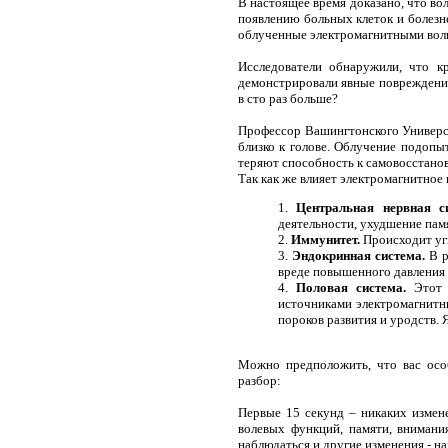
В настоящее время доказано, что в
появлению больных клеток и болез
облученные электромагнитными волн
Исследователи обнаружили, что к
демонстрировали явные повреждения
в сто раз больше?
Профессор Вашингтонского Универси
близко к голове. Облучение подопы
теряют способность к самовосстано
Так как же влияет электромагнитно
Центральная нервная си
деятельности, ухудшение пам
Иммунитет.
Происходит уг
Эндокринная система.
В р
вреде повышенного давления 
Половая система.
Этот в
источниками электромагнитн
пороков развития и уродств.
Можно предположить, что вас особ
разбор:
Первые 15 секунд – никаких измене
волевых функций, памяти, внимани
наблюдаться и другие изменения - н