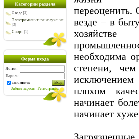
Категории раздела
переоценить.
[3]
О воде
везде – в быту
Электромагнитное излучение
[3]
хозяйс
Спорт
[1]
промышленнос
необходима о
Форма входа
степени, чем
Логин:
Пароль:
исключение
запомнить
плохом каче
Забыл пароль
|
Регистрация
начинает боле
начинает хуже
Загрязнен