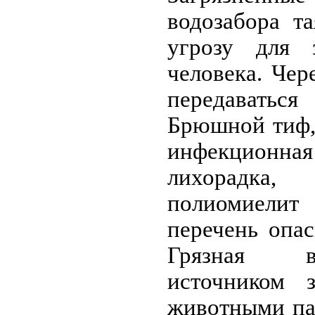
водозабора т
угрозу для 
человека. Чер
передаватьс
Брюшной тиф, 
инфекционна
лихорадк
полиомиели
перечень опас
Грязная в
источником з
животными па