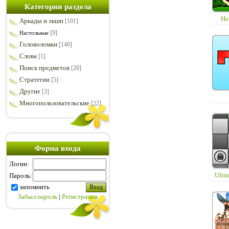
Категории раздела
He
Аркады и экшн
[101]
[9]
Настольные
Головоломки
[140]
Слова
[1]
Поиск предметов
[20]
Стратегии
[5]
Другие
[3]
Многопользовательские
[22]
Форма входа
Логин:
Ulti
Пароль:
запомнить
Забыл пароль
|
Регистрация