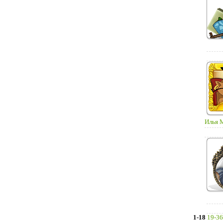
Илья М
1-18
19-36