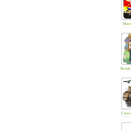
Мася
Келли 
Сага 