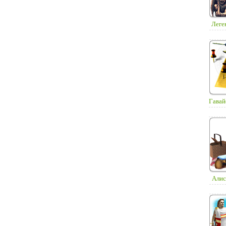
Леген
Гавай
Алис