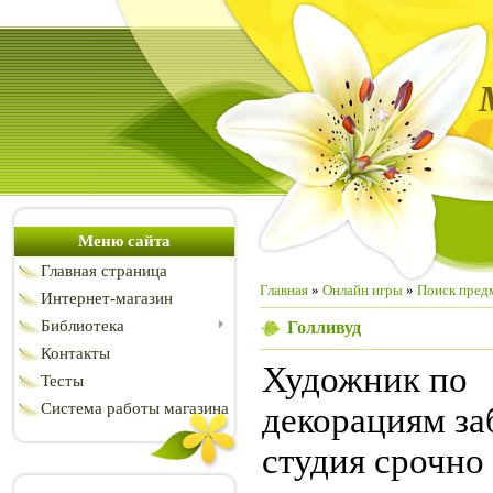
Меню сайта
Главная страница
Главная
»
Онлайн игры
»
Поиск пред
Интернет-магазин
Библиотека
Голливуд
Контакты
Художник по
Тесты
Система работы магазина
декорациям за
студия срочно