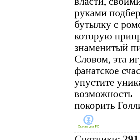
власти, своим
руками подбер
бутылку с ром
которую прип
знаменитый пи
Словом, эта иг
фанатское счас
упустите уни
возможность
покорить Голл
Скачать для
PC
Счетчики
:
291