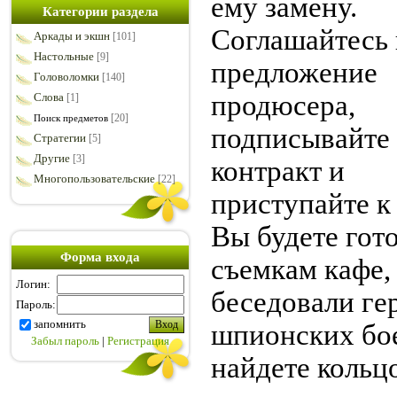
ему замену.
Категории раздела
Соглашайтесь 
Аркады и экшн
[101]
Настольные
[9]
предложение
Головоломки
[140]
продюсера,
Слова
[1]
[20]
Поиск предметов
подписывайте
Стратегии
[5]
Другие
[3]
контракт и
Многопользовательские
[22]
приступайте к
Вы будете гото
Форма входа
съемкам кафе, 
Логин:
беседовали ге
Пароль:
запомнить
шпионских бо
Забыл пароль
|
Регистрация
найдете кольц