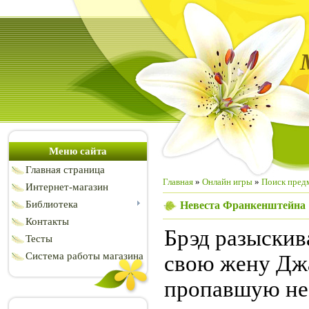
Меню сайта
Главная страница
Главная
»
Онлайн игры
»
Поиск пред
Интернет-магазин
Библиотека
Невеста Франкенштейна
Контакты
Брэд разыскив
Тесты
Система работы магазина
свою жену Дж
пропавшую не