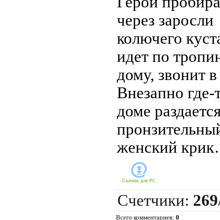
Герой пробира
через заросли
колючего куст
идет по тропи
дому, звонит в
Внезапно где-т
доме раздаетс
пронзительны
женский кри
Скачать для
PC
Счетчики
:
269
Всего комментариев
:
0