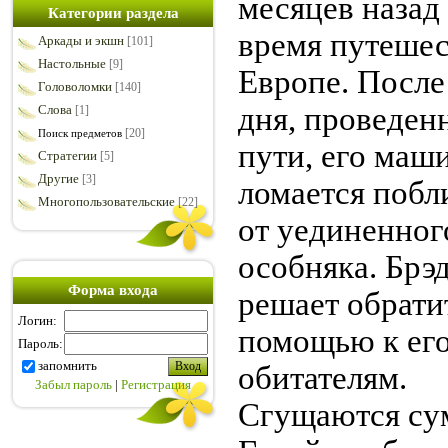
месяцев назад
Категории раздела
время путешес
Аркады и экшн
[101]
Настольные
[9]
Европе. После
Головоломки
[140]
дня, проведен
Слова
[1]
[20]
Поиск предметов
пути, его маш
Стратегии
[5]
Другие
[3]
ломается побл
Многопользовательские
[22]
от уединенног
особняка. Брэ
Форма входа
решает обрати
Логин:
помощью к ег
Пароль:
запомнить
обитателям.
Забыл пароль
|
Регистрация
Сгущаются су