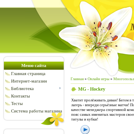
Меню сайта
Главная страница
Главная
»
Онлайн игры
»
Многопольз
Интернет-магазин
Библиотека
MG - Hockey
Контакты
Хватит пролёживать диван! Бегом в
Тесты
лагерь - впереди серьёзные матчи! П
качестве менеджера спортивной кома
Система работы магазина
пояс самых именитых мастеров своег
титулы и кубки!