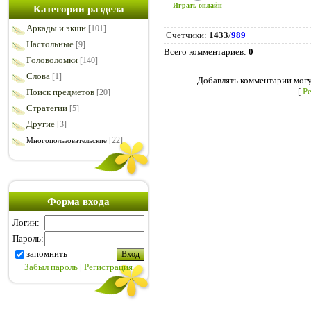
Играть онлайн
Категории раздела
Аркады и экшн
[101]
Счетчики
:
1433
/
989
Настольные
[9]
Всего комментариев
:
0
Головоломки
[140]
Слова
[1]
Добавлять комментарии могу
[
Р
Поиск предметов
[20]
Стратегии
[5]
Другие
[3]
[22]
Многопользовательские
Форма входа
Логин:
Пароль:
запомнить
Забыл пароль
|
Регистрация