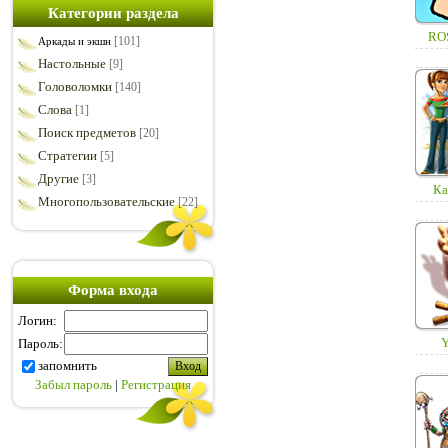
Категории раздела
RO
[101]
Аркады и экшн
Настольные
[9]
Головоломки
[140]
Слова
[1]
Поиск предметов
[20]
Стратегии
[5]
Другие
[3]
Ка
Многопользовательские
[22]
Форма входа
Логин:
Y
Пароль:
запомнить
Забыл пароль
|
Регистрация