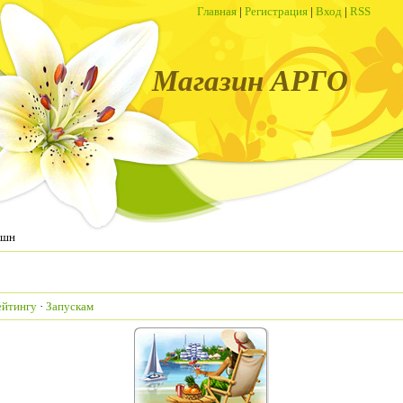
Главная
|
Регистрация
|
Вход
|
RSS
Магазин АРГО
кшн
ейтингу
·
Запускам