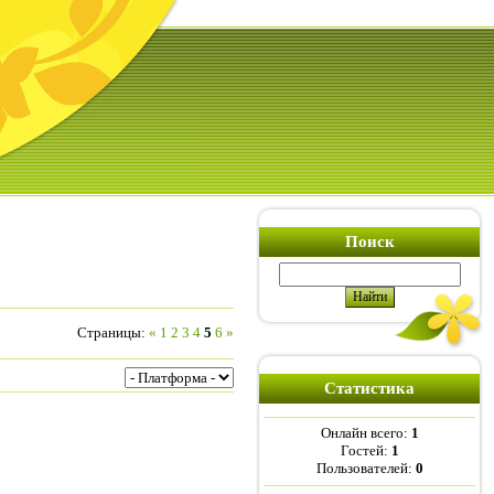
Поиск
Страницы
:
«
1
2
3
4
5
6
»
Статистика
Онлайн всего:
1
Гостей:
1
Пользователей:
0