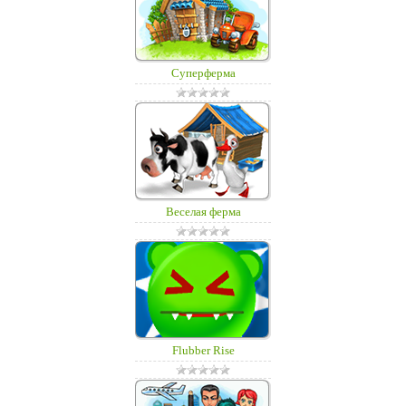
Суперферма
Веселая ферма
Flubber Rise