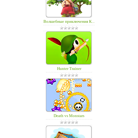
Волшебные приключения К...
Hunter Trainer
Death vs Monstars