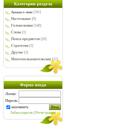
Категории раздела
[101]
Аркады и экшн
Настольные
[9]
Головоломки
[140]
Слова
[1]
Поиск предметов
[20]
Стратегии
[5]
Другие
[3]
Многопользовательские
[22]
Форма входа
Логин:
Пароль:
запомнить
Забыл пароль
|
Регистрация