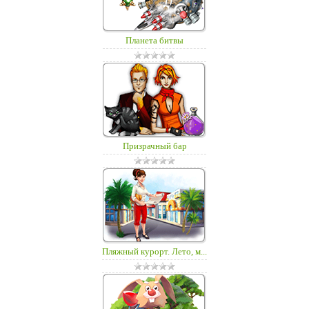
Планета битвы
Призрачный бар
Пляжный курорт. Лето, м...